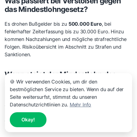
Was passiert bei Verstößen gegen
das Mindestlohngesetz?
Es drohen Bußgelder bis zu
500.000 Euro
, bei
fehlerhafter Zeiterfassung bis zu 30.000 Euro. Hinzu
kommen Nachzahlungen und mögliche strafrechtliche
Folgen. Risikoübersicht im Abschnitt zu Strafen und
Sanktionen.
Wann steigt der Mindestlohn das
nächste Mal?
🍪 Wir verwenden Cookies, um dir den
bestmöglichen Service zu bieten. Wenn du auf der
Seite weitersurfst, stimmst du unseren
Der nächste bekannte Schritt ist der
1. Januar 2027
mit
Datenschutzrichtlinien zu.
Mehr Info
einer Erhöhung auf
14,60 Euro pro Stunde
. Für die
Kalkulation lässt sich diese Anpassung bereits heute
Okay!
einplanen.