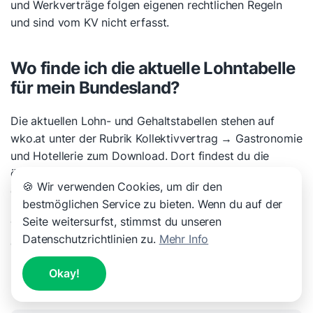
und Werkverträge folgen eigenen rechtlichen Regeln
und sind vom KV nicht erfasst.
Wo finde ich die aktuelle Lohntabelle
für mein Bundesland?
Die aktuellen Lohn- und Gehaltstabellen stehen auf
wko.at unter der Rubrik Kollektivvertrag → Gastronomie
und Hotellerie zum Download. Dort findest du die
österreichweite Gehaltsordnung für Angestellte sowie
🍪 Wir verwenden Cookies, um dir den
die einzelnen Lohnordnungen für Burgenland, Kärnten,
bestmöglichen Service zu bieten. Wenn du auf der
Niederösterreich, Oberösterreich, Salzburg, Steiermark,
Seite weitersurfst, stimmst du unseren
Tirol, Vorarlberg und Wien — jeweils in den Fassungen
Datenschutzrichtlinien zu.
Mehr Info
gültig ab 1.11.2024 und ab 1.5.2025.
Okay!