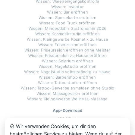
Wissen: Wareneingangskontrolle
Wissen: Inventur
Wissen: Bar eröffnen
Wissen: Speisekarte erstellen
Wissen: Food Truck eröffnen
Wissen: Mindestlohn Gastronomie 2026
Wissen: Kosmetikstudio eröffnen
Wissen: Kleingewerbe Kosmetik zu Hause
Wissen: Friseursalon eröffnen
Wissen: Friseursalon eröffnen ohne Meister
Wissen: Friseursalon zu Hause eröffnen
Wissen: Solarium eröffnen
Wissen: Nagelstudio eröffnen
Wissen: Nagelstudio selbstständig zu Hause
Wissen: Barbershop eröffnen
Wissen: Tattoostudio eröffnen
Wissen: Tattoo-Gewerbe anmelden ohne Studio
Wissen: Massagesalon eröffnen
Wissen: Kleingewerbe Wellness-Massage
App-Download
iOS (iPad)
Android
🍪 Wir verwenden Cookies, um dir den
Windows
bestmöglichen Service zu bieten. Wenn du auf der