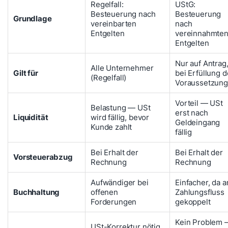
Regelfall:
UStG:
Besteuerung nach
Besteuerung
Grundlage
vereinbarten
nach
Entgelten
vereinnahmte
Entgelten
Nur auf Antrag
Alle Unternehmer
Gilt für
bei Erfüllung d
(Regelfall)
Voraussetzun
Vorteil — USt
Belastung — USt
erst nach
Liquidität
wird fällig, bevor
Geldeingang
Kunde zahlt
fällig
Bei Erhalt der
Bei Erhalt der
Vorsteuerabzug
Rechnung
Rechnung
Aufwändiger bei
Einfacher, da a
Buchhaltung
offenen
Zahlungsfluss
Forderungen
gekoppelt
Kein Problem 
USt-Korrektur nötig