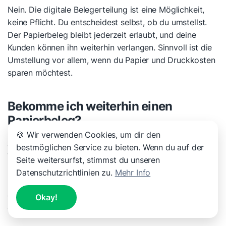
Nein. Die digitale Belegerteilung ist eine Möglichkeit,
keine Pflicht. Du entscheidest selbst, ob du umstellst.
Der Papierbeleg bleibt jederzeit erlaubt, und deine
Kunden können ihn weiterhin verlangen. Sinnvoll ist die
Umstellung vor allem, wenn du Papier und Druckkosten
sparen möchtest.
Bekomme ich weiterhin einen
Papierbeleg?
🍪 Wir verwenden Cookies, um dir den
Ja. Auch nach dem 1. Oktober 2026 musst du auf
bestmöglichen Service zu bieten. Wenn du auf der
Verlangen einen
Papierbeleg ausgeben
. Das Recht der
Seite weitersurfst, stimmst du unseren
Kunden auf einen physischen Beleg bleibt bestehen.
Datenschutzrichtlinien zu.
Mehr Info
Ebenso kann die Finanzverwaltung jederzeit einen
ausgedruckten Beleg verlangen. Der digitale Beleg ist
Okay!
also eine Ergänzung, kein Ersatz mit Zwang.