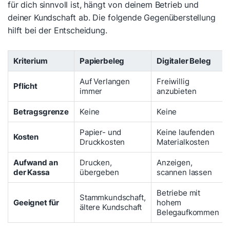
für dich sinnvoll ist, hängt von deinem Betrieb und
deiner Kundschaft ab. Die folgende Gegenüberstellung
hilft bei der Entscheidung.
Kriterium
Papierbeleg
Digitaler Beleg
Auf Verlangen
Freiwillig
Pflicht
immer
anzubieten
Betragsgrenze
Keine
Keine
Papier- und
Keine laufenden
Kosten
Druckkosten
Materialkosten
Aufwand an
Drucken,
Anzeigen,
der Kassa
übergeben
scannen lassen
Betriebe mit
Stammkundschaft,
Geeignet für
hohem
ältere Kundschaft
Belegaufkommen