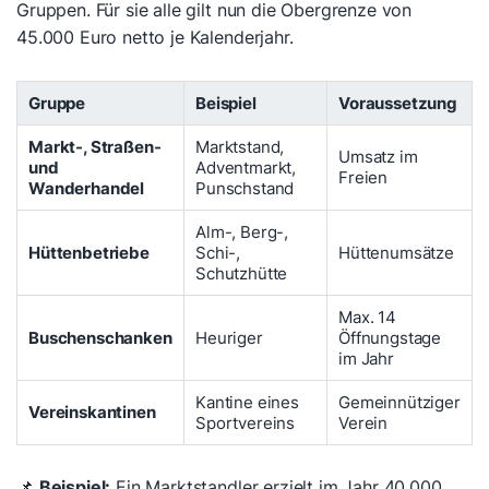
Gruppen. Für sie alle gilt nun die Obergrenze von
45.000 Euro netto je Kalenderjahr.
Gruppe
Beispiel
Voraussetzung
Markt-, Straßen-
Marktstand,
Umsatz im
und
Adventmarkt,
Freien
Wanderhandel
Punschstand
Alm-, Berg-,
Hüttenbetriebe
Schi-,
Hüttenumsätze
Schutzhütte
Max. 14
Buschenschanken
Heuriger
Öffnungstage
im Jahr
Kantine eines
Gemeinnütziger
Vereinskantinen
Sportvereins
Verein
📌
Beispiel:
Ein Marktstandler erzielt im Jahr 40.000