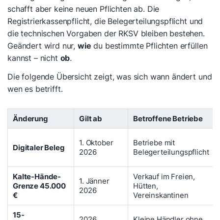
schafft aber keine neuen Pflichten ab. Die
Registrierkassenpflicht, die Belegerteilungspflicht und
die technischen Vorgaben der RKSV bleiben bestehen.
Geändert wird nur,
wie
du bestimmte Pflichten erfüllen
kannst – nicht
ob
.
Die folgende Übersicht zeigt, was sich wann ändert und
wen es betrifft.
Änderung
Gilt ab
Betroffene Betriebe
1. Oktober
Betriebe mit
Digitaler Beleg
2026
Belegerteilungspflicht
Kalte-Hände-
Verkauf im Freien,
1. Jänner
Grenze 45.000
Hütten,
2026
€
Vereinskantinen
15-
2026
Kleine Händler ohne