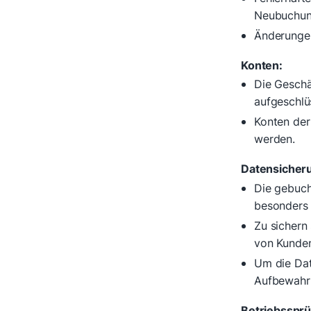
Neubuchun
Änderungen
Konten:
Die Geschä
aufgeschlü
Konten der
werden.
Datensicher
Die gebuch
besonders 
Zu sichern
von Kunden
Um die Dat
Aufbewahru
Betriebssprü