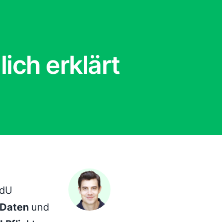
ich erklärt
PdU
Daten
und