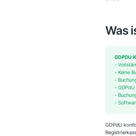
Was i
GDPDU 
- Vollstä
- Keine 
- Buchun
- GDPdU 
- Buchung
- Softwar
GDPdU konfor
Registrierkas