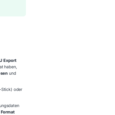
 Export
at
haben,
esen
und
-Stick) oder
hungsdaten
 Format