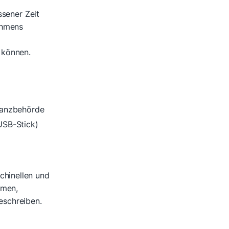
ssener Zeit
ehmens
 können.
nanzbehörde
USB-Stick)
hinellen und
emen,
eschreiben.