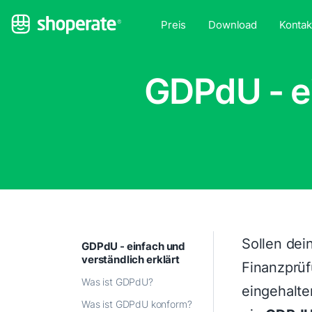
Preis
Download
Kontak
GDPdU - ei
Sollen dei
GDPdU - einfach und
verständlich erklärt
Finanzprüf
Was ist GDPdU?
eingehalt
Was ist GDPdU konform?