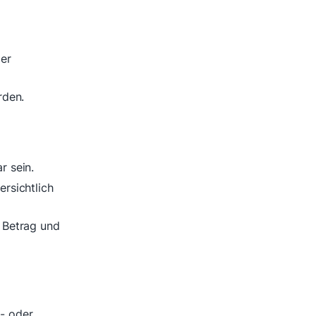
der
rden.
r sein.
rsichtlich
 Betrag und
- oder