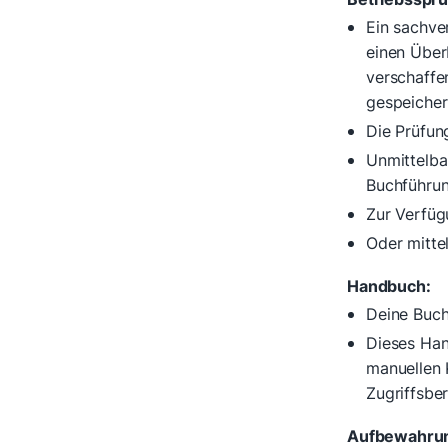
Ein sachve
einen Über
verschaffe
gespeicher
Die Prüfun
Unmittelba
Buchführun
Zur Verfüg
Oder mitte
Handbuch:
Deine Buch
Dieses Han
manuellen 
Zugriffsbe
Aufbewahrun