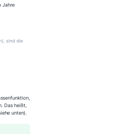
n Jahre
), sind die
ssenfunktion,
 Das heißt,
iehe unten).