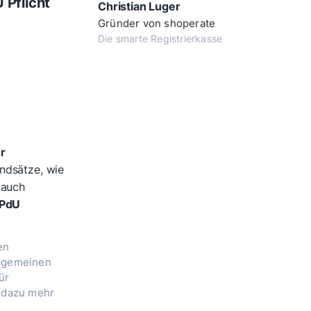
Pflicht
Christian Luger
Gründer von shoperate
Die smarte Registrierkasse
r
ndsätze, wie
 auch
PdU
en
llgemeinen
ür
 (dazu mehr