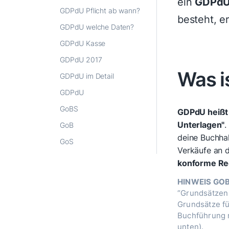
ein
GDPdU
GDPdU Pflicht ab wann?
besteht, er
GDPdU welche Daten?
GDPdU Kasse
GDPdU 2017
Was i
GDPdU im Detail
GDPdU
GoBS
GDPdU heißt 
Unterlagen"
.
GoB
deine Buchha
GoS
Verkäufe an 
konforme Re
HINWEIS GO
“Grundsätzen
Grundsätze fü
Buchführung m
unten).