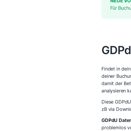
NEUE VO
Für Buchu
GDPd
Findet in dei
deiner Buchu
damit der Bet
analysieren k
Diese GDPdU 
zB via Downl
GDPdU Date
problemlos v