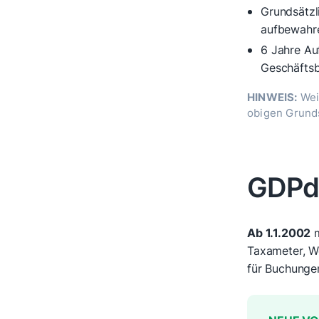
Grundsätzl
aufbewahr
6 Jahre Auf
Geschäftsb
HINWEIS:
Wei
obigen Grund
GDPdU
Ab 1.1.2002
m
Taxameter, W
für Buchunge