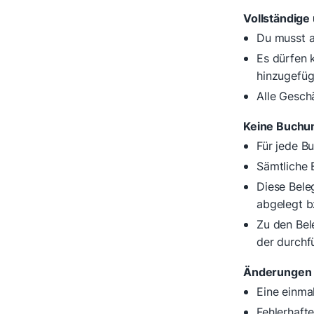
Vollständige
Du musst al
Es dürfen 
hinzugefüg
Alle Gesch
Keine Buchu
Für jede B
Sämtliche 
Diese Bele
abgelegt b
Zu den Bel
der durchf
Änderungen 
Eine einma
Fehlerhaft