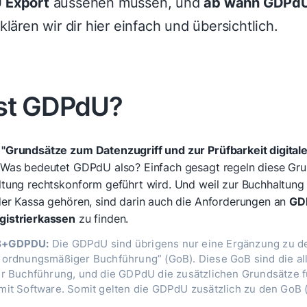
 Export
aussehen müssen, und
ab wann GDPdU 
klären wir dir hier einfach und übersichtlich.
st GDPdU?
"Grundsätze zum Datenzugriff und zur Prüfbarkeit digitale
 Was bedeutet GDPdU also? Einfach gesagt regeln diese Gru
ltung rechtskonform geführt wird. Und weil zur Buchhaltung
der Kassa gehören, sind darin auch die Anforderungen an
GD
gistrierkassen
zu finden.
B+GDPDU:
Die GDPdU sind übrigens nur eine Ergänzung zu d
 ordnungsmäßiger Buchführung” (GoB). Diese GoB sind die a
r Buchführung, und die GDPdU die zusätzlichen Grundsätze f
it Software. Somit gelten die GDPdU zusätzlich zu den GoB