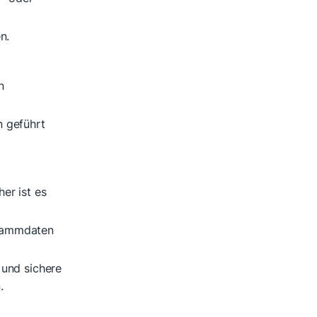
n.
n
n geführt
er ist es
Stammdaten
 und sichere
.