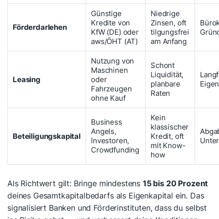
Günstige
Niedrige
Kredite von
Zinsen, oft
Bürok
Förderdarlehen
KfW (DE) oder
tilgungsfrei
Gründ
aws/ÖHT (AT)
am Anfang
Nutzung von
Schont
Maschinen
Liquidität,
Langf
Leasing
oder
planbare
Eige
Fahrzeugen
Raten
ohne Kauf
Kein
Business
klassischer
Angels,
Abga
Beteiligungskapital
Kredit, oft
Investoren,
Unte
mit Know-
Crowdfunding
how
Als Richtwert gilt: Bringe mindestens
15 bis 20 Prozent
deines Gesamtkapitalbedarfs als Eigenkapital ein. Das
signalisiert Banken und Förderinstituten, dass du selbst