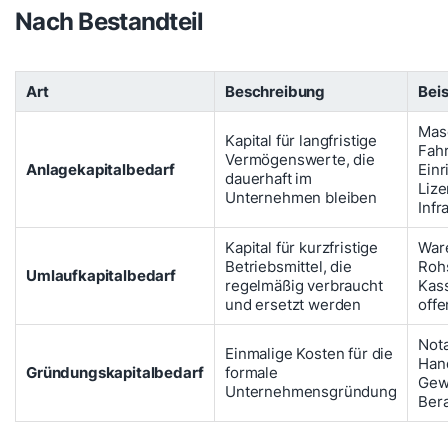
Nach Bestandteil
Art
Beschreibung
Beis
Mas
Kapital für langfristige
Fah
Vermögenswerte, die
Anlagekapitalbedarf
Einr
dauerhaft im
Lize
Unternehmen bleiben
Infr
Kapital für kurzfristige
Ware
Betriebsmittel, die
Rohs
Umlaufkapitalbedarf
regelmäßig verbraucht
Kas
und ersetzt werden
off
Nota
Einmalige Kosten für die
Hand
Gründungskapitalbedarf
formale
Gew
Unternehmensgründung
Ber