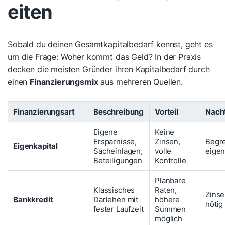
eiten
Sobald du deinen Gesamtkapitalbedarf kennst, geht es
um die Frage: Woher kommt das Geld? In der Praxis
decken die meisten Gründer ihren Kapitalbedarf durch
einen
Finanzierungsmix
aus mehreren Quellen.
Finanzierungsart
Beschreibung
Vorteil
Nacht
Eigene
Keine
Ersparnisse,
Zinsen,
Begr
Eigenkapital
Sacheinlagen,
volle
eigen
Beteiligungen
Kontrolle
Planbare
Klassisches
Raten,
Zinse
Bankkredit
Darlehen mit
höhere
nötig
fester Laufzeit
Summen
möglich