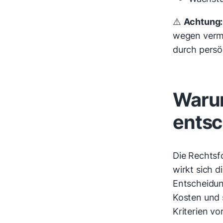
⚠️
Achtung:
wegen verme
durch persö
Warum
entsc
Die Rechtsf
wirkt sich d
Entscheidun
Kosten und s
Kriterien vo