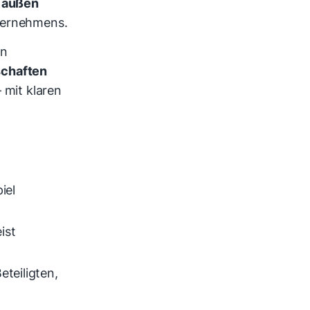
h außen
nternehmens.
in
schaften
 mit klaren
iel
ist
teiligten,