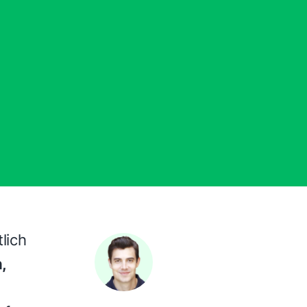
r
lich
,