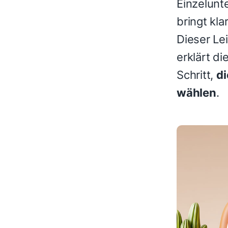
Einzelun
bringt kla
Dieser Lei
erklärt di
Schritt,
di
wählen
.