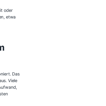
it oder
en, etwa
m
niert. Das
aus. Viele
 Aufwand,
gsten