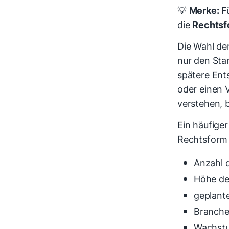
💡
Merke:
Fü
die
Rechtsf
Die Wahl de
nur den Sta
spätere En
oder einen V
verstehen, b
Ein häufiger
Rechtsform 
Anzahl 
Höhe de
geplant
Branch
Wachstu