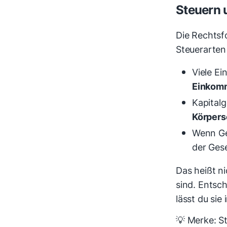
Steuern 
Die Rechtsf
Steuerarten 
Viele E
Einkom
Kapitalg
Körpers
Wenn Ge
der Gese
Das heißt ni
sind. Entsch
lässt du si
💡 Merke: St