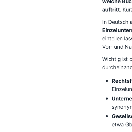
welche Buc
auftritt
. Ku
In Deutschl
Einzelunte
einteilen la
Vor- und Na
Wichtig ist 
durcheinan
Rechts
Einzelu
Untern
synonym
Gesells
etwa Gb