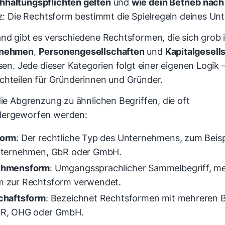
hhaltungspflichten gelten
und
wie dein Betrieb nac
rz: Die Rechtsform bestimmt die Spielregeln deines U
and gibt es verschiedene Rechtsformen, die sich grob 
rnehmen
,
Personengesellschaften
und
Kapitalgesell
ssen. Jede dieser Kategorien folgt einer eigenen Logik –
chteilen für Gründerinnen und Gründer.
die Abgrenzung zu ähnlichen Begriffen, die oft
dergeworfen werden:
form
: Der rechtliche Typ des Unternehmens, zum Beisp
nternehmen, GbR oder GmbH.
ehmensform
: Umgangssprachlicher Sammelbegriff, me
 zur Rechtsform verwendet.
chaftsform
: Bezeichnet Rechtsformen mit mehreren Be
R, OHG oder GmbH.