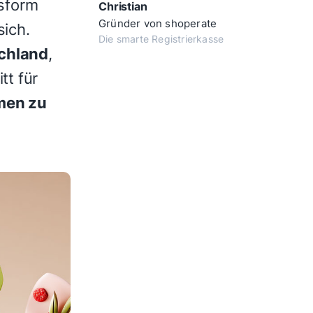
sform
Christian
Gründer von shoperate
sich.
Die smarte Registrierkasse
schland
,
tt für
men zu