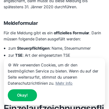
angeschafft, dann musst du diese Meldung bis
spätestens 31. Jänner 2020 durchführen.
Meldeformular
Für die Meldung gibt es ein
offizielles Formular
. Darin
müssen folgende Daten ausgefüllt werden:
zum
Steuerpflichtigen
: Name, Steuernummer
zur
TSE
: Art der eingesetzten TSE
zur
Kasse
: Art, Anzahl, Seriennummer, bei
🍪 Wir verwenden Cookies, um dir den
Inbetriebnahme das Anschaffungsdatum bzw bei
bestmöglichen Service zu bieten. Wenn du auf der
Außerbetriebnahme das Datum der
Seite weitersurfst, stimmst du unseren
Außerbetriebnahme
Datenschutzrichtlinien zu.
Mehr Info
Okay!
Einzelaufzeichnungspfli