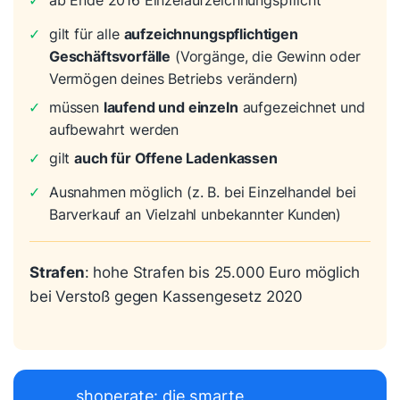
✓
ab Ende 2016 Einzelaufzeichnungspflicht
✓
gilt für alle
aufzeichnungspflichtigen
Geschäftsvorfälle
(Vorgänge, die Gewinn oder
Vermögen deines Betriebs verändern)
✓
müssen
laufend und einzeln
aufgezeichnet und
aufbewahrt werden
✓
gilt
auch für Offene Ladenkassen
✓
Ausnahmen möglich (z. B. bei Einzelhandel bei
Barverkauf an Vielzahl unbekannter Kunden)
Strafen
: hohe Strafen bis 25.000 Euro möglich
bei Verstoß gegen Kassengesetz 2020
shoperate: die smarte