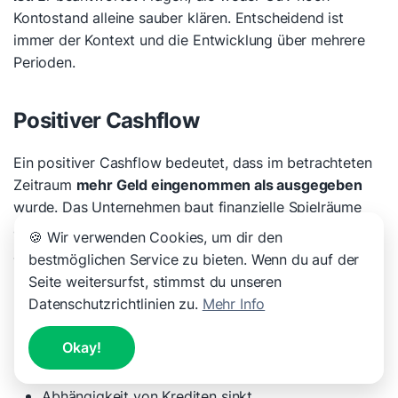
Kontostand alleine sauber klären. Entscheidend ist
immer der Kontext und die Entwicklung über mehrere
Perioden.
Positiver Cashflow
Ein positiver Cashflow bedeutet, dass im betrachteten
Zeitraum
mehr Geld eingenommen als ausgegeben
wurde. Das Unternehmen baut finanzielle Spielräume
auf.
🍪 Wir verwenden Cookies, um dir den
bestmöglichen Service zu bieten. Wenn du auf der
Typische Konsequenzen:
Seite weitersurfst, stimmst du unseren
laufende Kosten lassen sich sicher decken
Datenschutzrichtlinien zu.
Mehr Info
Investitionen können aus eigener Kraft finanziert
werden
Okay!
Rücklagen entstehen
Abhängigkeit von Krediten sinkt