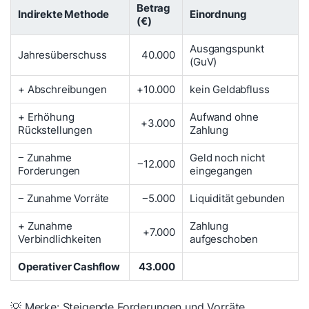
Betrag
Indirekte Methode
Einordnung
(€)
Ausgangspunkt
Jahresüberschuss
40.000
(GuV)
+ Abschreibungen
+10.000
kein Geldabfluss
+ Erhöhung
Aufwand ohne
+3.000
Rückstellungen
Zahlung
− Zunahme
Geld noch nicht
−12.000
Forderungen
eingegangen
− Zunahme Vorräte
−5.000
Liquidität gebunden
+ Zunahme
Zahlung
+7.000
Verbindlichkeiten
aufgeschoben
Operativer Cashflow
43.000
💡 Merke: Steigende Forderungen und Vorräte