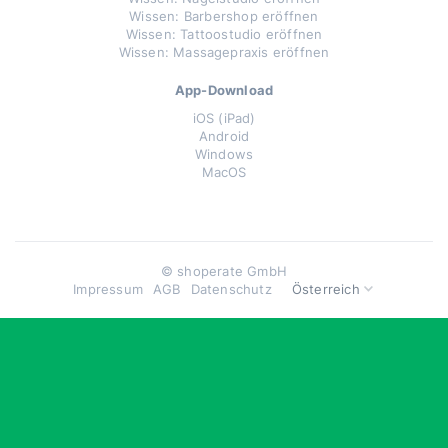
Wissen: Barbershop eröffnen
Wissen: Tattoostudio eröffnen
Wissen: Massagepraxis eröffnen
App-Download
iOS (iPad)
Android
Windows
MacOS
© shoperate GmbH
Impressum
AGB
Datenschutz
Österreich