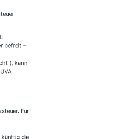
teuer
l:
r befreit –
cht“), kann
 UVA
steuer. Für
 künftig die