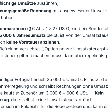
flichtige Umsätze
ausführen,
dnungsgemäße Rechnung
mit ausgewiesener Umsatzs
n haben.
nehmer:innen
(§ 6 Abs. 1 Z 27 UStG) sind ein Sonderfal
5 000 € Jahresumsatz
bleibt, ist von der Umsatzsteue
uch
keine Vorsteuer abziehen
.
Befreiung verzichtet („Optierung zur Umsatzsteuerpfli
rsteuer geltend machen, muss dann aber regelmäßig
ändiger Fotograf erzielt 25 000 € Umsatz. Er nutzt die
ehmerregelung und schreibt Rechnungen ohne Umsatz
a kauft er Zubehör um 3 000 € + 600 € USt. →
Kein
bzug
, da er selbst keine Umsatzsteuer abführt.
er sich im Folgejahr für die Regelbesteuerung, kann er