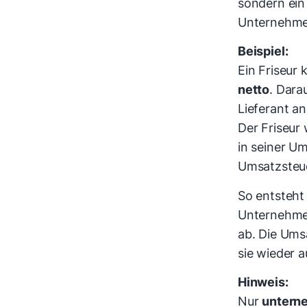
sondern ei
Unternehme
Beispiel:
Ein Friseur
netto
. Dar
Lieferant a
Der Friseur
in seiner U
Umsatzsteue
So entsteht
Unternehme
ab. Die Ums
sie wieder a
Hinweis:
Nur
untern