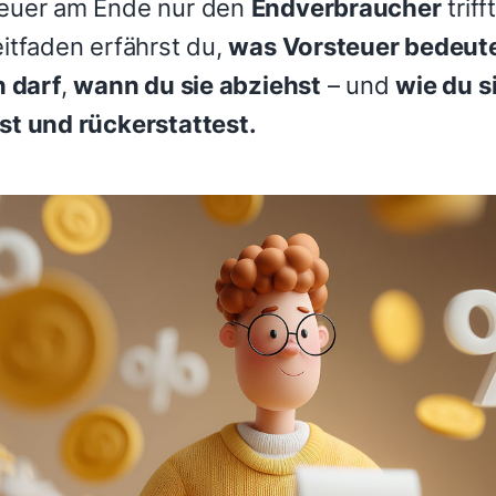
euer am Ende nur den
Endverbraucher
trifft
itfaden erfährst du,
was Vorsteuer bedeut
n darf
,
wann du sie abziehst
– und
wie du si
t und rückerstattest.