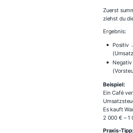
Zuerst summ
ziehst du di
Ergebnis:
Positiv
(Umsatz
Negativ
(Vorste
Beispiel:
Ein Café ve
Umsatzsteu
Es kauft Wa
2 000 € – 1
Praxis-Tipp