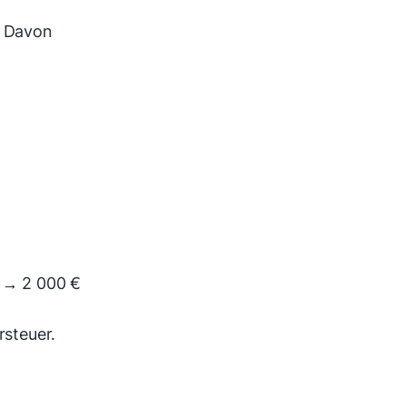
. Davon
o → 2 000 €
rsteuer.