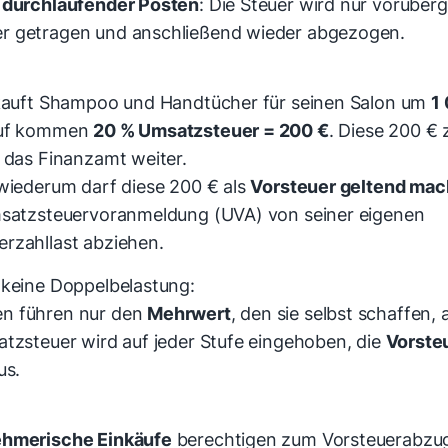
n
durchlaufender Posten
: Die Steuer wird nur vorübe
r getragen und anschließend wieder abgezogen.
 kauft Shampoo und Handtücher für seinen Salon um
1
auf kommen
20 % Umsatzsteuer = 200 €
. Diese 200 € 
n das Finanzamt weiter.
 wiederum darf diese 200 € als
Vorsteuer geltend ma
msatzsteuervoranmeldung (UVA) von seiner eigenen
rzahllast abziehen.
 keine Doppelbelastung:
n führen nur den
Mehrwert
, den sie selbst schaffen, 
atzsteuer wird auf jeder Stufe eingehoben, die
Vorste
us.
ehmerische Einkäufe
berechtigen zum Vorsteuerabzug