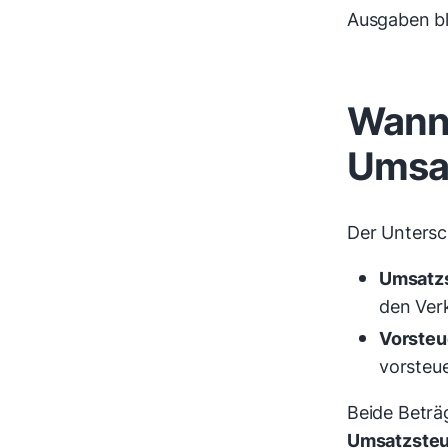
Ausgaben bl
Wann 
Umsa
Der Untersch
Umsatz
den Ver
Vorsteu
vorsteu
Beide Beträ
Umsatzste