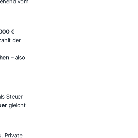
rgehend vom
 000 €
zahlt der
chen
– also
als Steuer
uer
gleicht
. Private