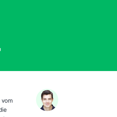
g
r vom
die