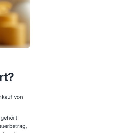
rt?
nkauf von
 gehört
euerbetrag,