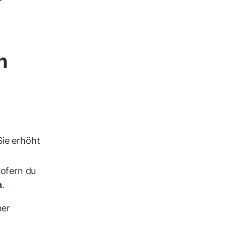
n
Sie erhöht
sofern du
n
.
ner