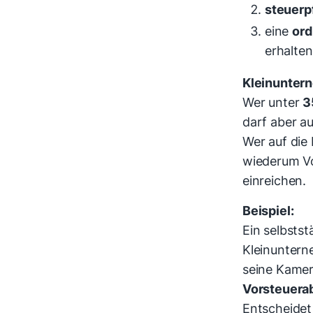
steuerp
eine
or
erhalte
Kleinunter
Wer unter
3
darf aber a
Wer auf die 
wiederum Vo
einreichen.
Beispiel:
Ein selbstst
Kleinuntern
seine Kamer
Vorsteuera
Entscheidet 