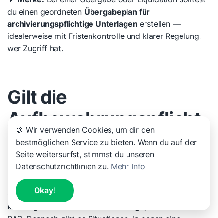
du einen geordneten
Übergabeplan für
archivierungspflichtige Unterlagen
erstellen —
idealerweise mit Fristenkontrolle und klarer Regelung,
wer Zugriff hat.
Gilt die
Aufbewahrungspflicht
🍪 Wir verwenden Cookies, um dir den
auch für
bestmöglichen Service zu bieten. Wenn du auf der
Seite weitersurfst, stimmst du unseren
Privatpersonen?
Datenschutzrichtlinien zu.
Mehr Info
Okay!
Grundsätzlich unterliegen Privatpersonen in Österreich
keiner gesetzlichen Aufbewahrungspflicht
nach der