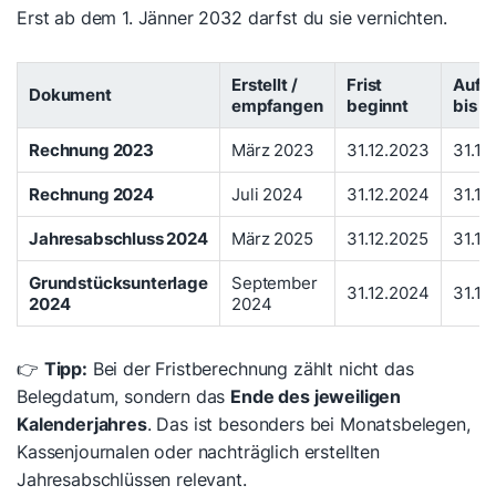
Erst ab dem 1. Jänner 2032 darfst du sie vernichten.
Erstellt /
Frist
Aufb
Dokument
empfangen
beginnt
bis
Rechnung 2023
März 2023
31.12.2023
31.12
Rechnung 2024
Juli 2024
31.12.2024
31.12
Jahresabschluss 2024
März 2025
31.12.2025
31.12
Grundstücksunterlage
September
31.12.2024
31.12
2024
2024
👉
Tipp:
Bei der Fristberechnung zählt nicht das
Belegdatum, sondern das
Ende des jeweiligen
Kalenderjahres
. Das ist besonders bei Monatsbelegen,
Kassenjournalen oder nachträglich erstellten
Jahresabschlüssen relevant.