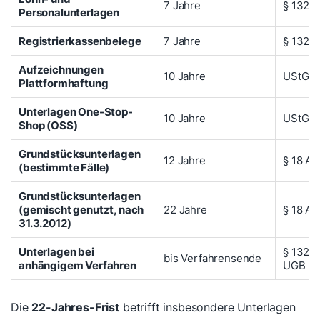
7 Jahre
§ 132 
Personalunterlagen
Registrierkassenbelege
7 Jahre
§ 132 
Aufzeichnungen
10 Jahre
UStG
Plattformhaftung
Unterlagen One-Stop-
10 Jahre
UStG
Shop (OSS)
Grundstücksunterlagen
12 Jahre
§ 18 Ab
(bestimmte Fälle)
Grundstücksunterlagen
(gemischt genutzt, nach
22 Jahre
§ 18 Ab
31.3.2012)
Unterlagen bei
§ 132 B
bis Verfahrensende
anhängigem Verfahren
UGB
Die
22-Jahres-Frist
betrifft insbesondere Unterlagen