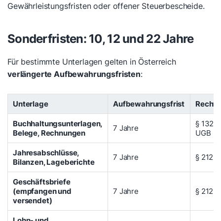
Gewährleistungsfristen oder offener Steuerbescheide.
Sonderfristen: 10, 12 und 22 Jahre
Für bestimmte Unterlagen gelten in Österreich
verlängerte Aufbewahrungsfristen
:
Unterlage
Aufbewahrungsfrist
Rechts
Buchhaltungsunterlagen,
§ 132 B
7 Jahre
Belege, Rechnungen
UGB
Jahresabschlüsse,
7 Jahre
§ 212 
Bilanzen, Lageberichte
Geschäftsbriefe
(empfangen und
7 Jahre
§ 212 
versendet)
Lohn- und