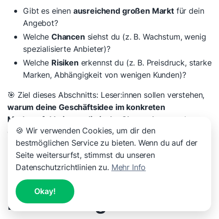
Gibt es einen
ausreichend großen Markt
für dein
Angebot?
Welche
Chancen
siehst du (z. B. Wachstum, wenig
spezialisierte Anbieter)?
Welche
Risiken
erkennst du (z. B. Preisdruck, starke
Marken, Abhängigkeit von wenigen Kunden)?
🎯 Ziel dieses Abschnitts: Leser:innen sollen verstehen,
warum deine Geschäftsidee im konkreten
Marktumfeld eine realistische Chance hat
– und wo
🍪 Wir verwenden Cookies, um dir den
die Grenzen liegen.
bestmöglichen Service zu bieten. Wenn du auf der
Seite weitersurfst, stimmst du unseren
Datenschutzrichtlinien zu.
Mehr Info
Zielgruppe und
Okay!
Kundensegmente