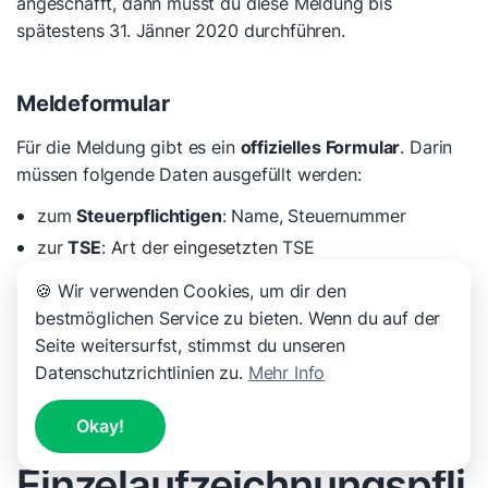
angeschafft, dann musst du diese Meldung bis
spätestens 31. Jänner 2020 durchführen.
Meldeformular
Für die Meldung gibt es ein
offizielles Formular
. Darin
müssen folgende Daten ausgefüllt werden:
zum
Steuerpflichtigen
: Name, Steuernummer
zur
TSE
: Art der eingesetzten TSE
zur
Kasse
: Art, Anzahl, Seriennummer, bei
🍪 Wir verwenden Cookies, um dir den
Inbetriebnahme das Anschaffungsdatum bzw bei
bestmöglichen Service zu bieten. Wenn du auf der
Außerbetriebnahme das Datum der
Seite weitersurfst, stimmst du unseren
Außerbetriebnahme
Datenschutzrichtlinien zu.
Mehr Info
Okay!
Einzelaufzeichnungspfli