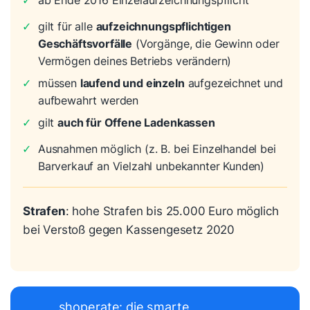
✓
ab Ende 2016 Einzelaufzeichnungspflicht
✓
gilt für alle
aufzeichnungspflichtigen
Geschäftsvorfälle
(Vorgänge, die Gewinn oder
Vermögen deines Betriebs verändern)
✓
müssen
laufend und einzeln
aufgezeichnet und
aufbewahrt werden
✓
gilt
auch für Offene Ladenkassen
✓
Ausnahmen möglich (z. B. bei Einzelhandel bei
Barverkauf an Vielzahl unbekannter Kunden)
Strafen
: hohe Strafen bis 25.000 Euro möglich
bei Verstoß gegen Kassengesetz 2020
shoperate: die smarte