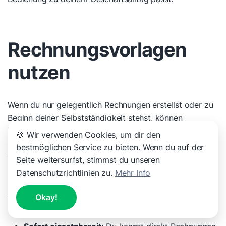
Rechnungsvorlagen
nutzen
Wenn du nur gelegentlich Rechnungen erstellst oder zu
Beginn deiner Selbstständigkeit stehst, können
Rechnungsvorlagen
eine schnelle und einfache Lösung
🍪 Wir verwenden Cookies, um dir den
sein. Viele Anbieter stellen kostenlose Muster im Word-
bestmöglichen Service zu bieten. Wenn du auf der
oder Excel-Format bereit, die du nur noch mit deinen
Seite weitersurfst, stimmst du unseren
Daten ausfüllen musst.
Datenschutzrichtlinien zu.
Mehr Info
Okay!
Vorteile von Vorlagen